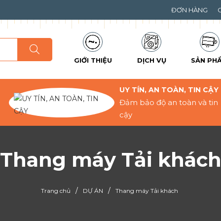
ĐƠN HÀNG
GIỚI THIỆU
DỊCH VỤ
SẢN PH
UY TÍN, AN TOÀN, TIN CẬY
Đảm bảo độ an toàn và tin
cậy
Thang máy Tải khác
/
/
Trang chủ
DỰ ÁN
Thang máy Tải khách