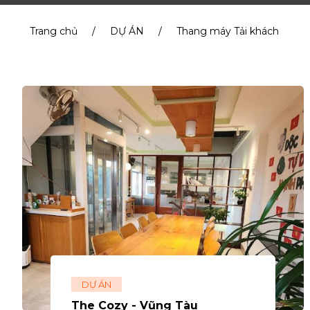
Trang chủ
/
DỰ ÁN
/
Thang máy Tải khách
DỰ ÁN
The Cozy - Vũng Tàu