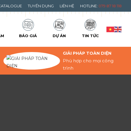
CATALOGUE
TUYỂN DỤNG
LIÊN HỆ
HOTLINE:
079 87 18 118
ẨM
BÁO GIÁ
DỰ ÁN
TIN TỨC
GIẢI PHÁP TOÀN DIỆN
Phù hợp cho mọi công
trình
h