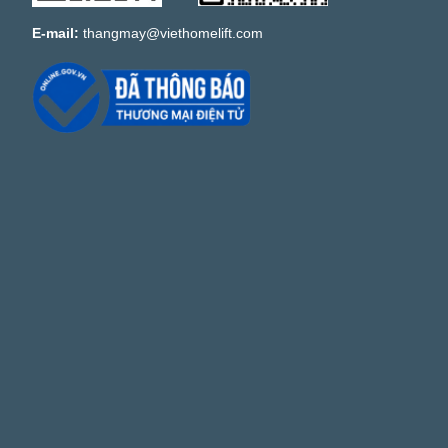
E-mail:
thangmay@viethomelift.com