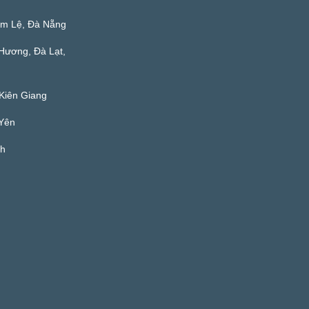
ẩm Lệ, Đà Nẵng
Hương, Đà Lạt,
Kiên Giang
 Yên
nh