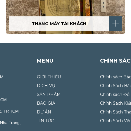
THANG MÁY TẢI KHÁCH
MENU
CHÍNH SÁ
GIỚI THIỆU
Chính sách Bả
CM
DỊCH VỤ
Chính Sách Bả
SẢN PHẨM
Chính sách Đổi
.HCM
BÁO GIÁ
Chính Sách Ki
c, TP.HCM
DỰ ÁN
Chính Sách Th
TIN TỨC
Chính Sách Vậ
Nha Trang,