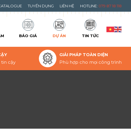
CATALOGUE
TUYỂN DỤNG
LIÊN HỆ
HOTLINE:
079 87 18 118
ẨM
BÁO GIÁ
DỰ ÁN
TIN TỨC
CẬY
GIẢI PHÁP TOÀN DIỆN
tin cậy
Phù hợp cho mọi công trình