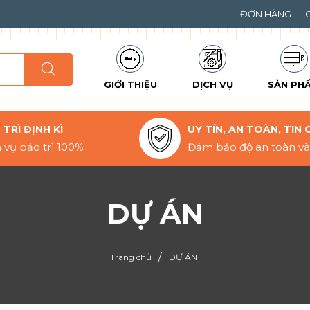
ĐƠN HÀNG
GIỚI THIỆU
DỊCH VỤ
SẢN PH
TRÌ ĐỊNH KÌ
UY TÍN, AN TOÀN, TIN 
 vụ bảo trì 100%
Đảm bảo độ an toàn và 
DỰ ÁN
/
Trang chủ
DỰ ÁN