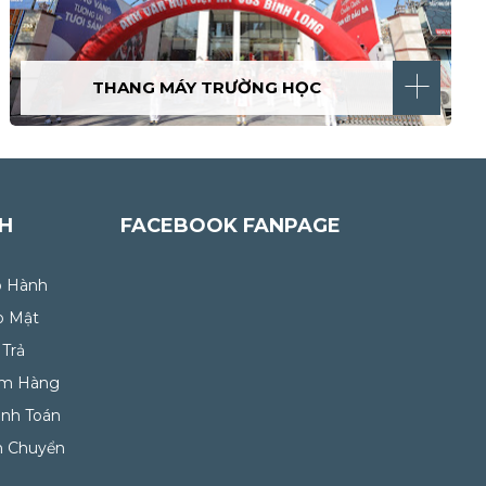
THANG MÁY TRƯỜNG HỌC
CH
FACEBOOK FANPAGE
o Hành
o Mật
 Trả
ểm Hàng
anh Toán
n Chuyển