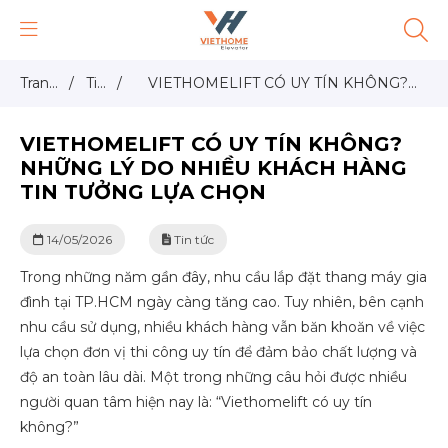
Trang
/
Tin
/
VIETHOMELIFT CÓ UY TÍN KHÔNG?
chủ
tức
NHỮNG LÝ DO NHIỀU KHÁCH HÀNG
VIETHOMELIFT CÓ UY TÍN KHÔNG?
TIN TƯỞNG LỰA CHỌN
NHỮNG LÝ DO NHIỀU KHÁCH HÀNG
TIN TƯỞNG LỰA CHỌN
14/05/2026
Tin tức
Trong những năm gần đây, nhu cầu lắp đặt thang máy gia
đình tại TP.HCM ngày càng tăng cao. Tuy nhiên, bên cạnh
nhu cầu sử dụng, nhiều khách hàng vẫn băn khoăn về việc
lựa chọn đơn vị thi công uy tín để đảm bảo chất lượng và
độ an toàn lâu dài. Một trong những câu hỏi được nhiều
người quan tâm hiện nay là: “Viethomelift có uy tín
không?”