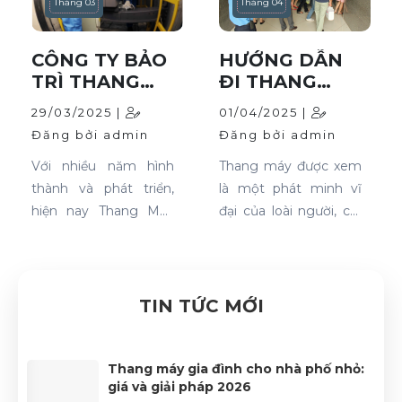
Tháng 03
Tháng 04
CÔNG TY BẢO
HƯỚNG DẪN
TRÌ THANG
ĐI THANG
MÁY UY TÍN
MÁY ĐÚNG
29/03/2025 |
01/04/2025 |
TẠI VŨNG TÀU
CÁCH TỪ KỸ
Đăng bởi admin
Đăng bởi admin
THUẬT VIÊN
Với nhiều năm hình
Thang máy được xem
thành và phát triển,
là một phát minh vĩ
hiện nay Thang Máy
đại của loài người, chỉ
Nhà Việt là một trong
cần thực hiện các thao
những đơn vị hàng
tác đơn giản là việc di
đầu cung cấp các dịch
chuyển của bạn đã trở
vụ lắp đặt, bảo trì
nên dễ dàng, nhanh
TIN TỨC MỚI
thang máy uy tín tại
chóng. Tuy nhiên rất ít
Vũng Tàu.
tài liệu hướng dẫn đi
thang máy an toàn
Thang máy gia đình cho nhà phố nhỏ:
giá và giải pháp 2026
cho người sử dụng.