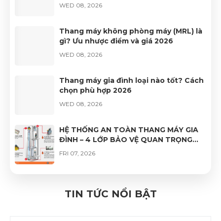
WED 08, 2026
Bài viết hôm nay sẽ
gửi đến bạn những
nguyên tắc an toàn và
Thang máy không phòng máy (MRL) là
gì? Ưu nhược điểm và giá 2026
thông tin hữu ích khi
WED 08, 2026
sử dụng thang máy.
Thang máy gia đình loại nào tốt? Cách
chọn phù hợp 2026
WED 08, 2026
HỆ THỐNG AN TOÀN THANG MÁY GIA
ĐÌNH – 4 LỚP BẢO VỆ QUAN TRỌNG
GIÚP VẬN HÀNH AN TÂM
FRI 07, 2026
Giá thang máy kính gia đình bao
nhiêu? Bảng giá 2026 & kinh nghiệm
TIN TỨC NỔI BẬT
chọn
THU 07, 2026