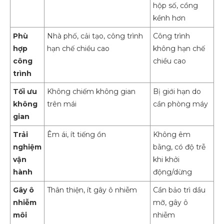
hộp số, cồng
kềnh hơn
Phù
Nhà phố, cải tạo, công trình
Công trình
hợp
hạn chế chiều cao
không hạn chế
công
chiều cao
trình
Tối ưu
Không chiếm không gian
Bị giới hạn do
không
trên mái
cần phòng máy
gian
Trải
Êm ái, ít tiếng ồn
Không êm
nghiệm
bằng, có độ trễ
vận
khi khởi
hành
động/dừng
Gây ô
Thân thiện, ít gây ô nhiễm
Cần bảo trì dầu
nhiễm
mỡ, gây ô
môi
nhiễm