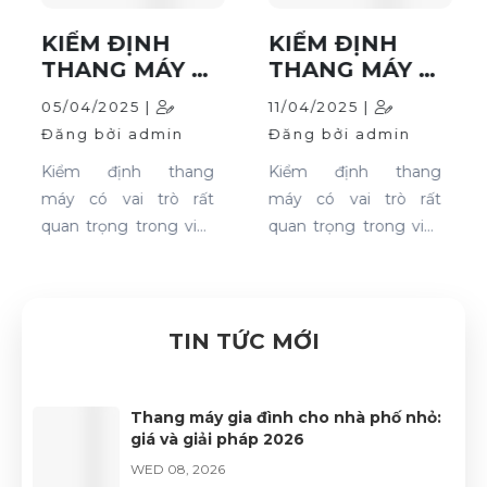
KIỂM ĐỊNH
KIỂM ĐỊNH
THANG MÁY -
THANG MÁY -
QUY TRÌNH,
QUY TRÌNH,
05/04/2025 |
11/04/2025 |
THỜI HẠN
THỜI HẠN
Đăng bởi admin
Đăng bởi admin
KIỂM ĐỊNH
KIỂM ĐỊNH
(PHẦN 1)
(PHẦN 2)
Kiểm định thang
Kiểm định thang
máy có vai trò rất
máy có vai trò rất
quan trọng trong việc
quan trọng trong việc
đảm bảo chất lượng
đảm bảo chất lượng
an toàn khi di chuyển
an toàn khi di chuyển
của con người trong
của con người trong
tòa nhà. Cũng giống
tòa nhà. Cũng giống
TIN TỨC MỚI
như bất kỳ bộ phận
như bất kỳ bộ phận
máy móc phức tạp
máy móc phức tạp
nào thì thang máy cần
nào thì thang máy cần
Thang máy gia đình cho nhà phố nhỏ:
giá và giải pháp 2026
được bảo trì liên tục và
được bảo trì liên tục và
kiểm định thường
WED 08, 2026
kiểm định thường