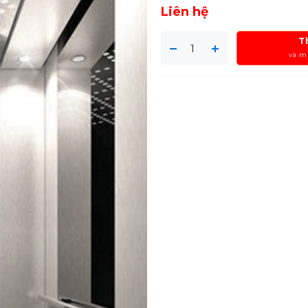
Liên hệ
T
và m