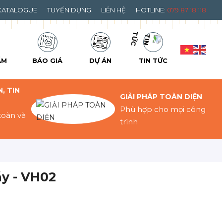
CATALOGUE
TUYỂN DỤNG
LIÊN HỆ
HOTLINE:
079 87 18 118
ẨM
BÁO GIÁ
DỰ ÁN
TIN TỨC
, TIN
GIẢI PHÁP TOÀN DIỆN
Phù hợp cho mọi công
toàn và
trình
y - VH02