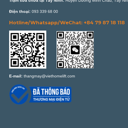
Trạm sửa chữa tại Tây Ninh:
Huyện Dương Minh Châu, Tây Ni
Điện thoại:
093 339 68 00
Hotline/Whatsapp/WeChat: +84 79 87 18 118
E-mail:
thangmay@viethomelift.com