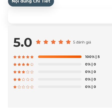
Nội dung Chi Tiết
5.0
5 đánh giá
100%
| 5
0%
| 0
0%
| 0
0%
| 0
0%
| 0