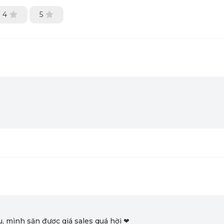
4
5
, mình săn được giá sales quá hời ❤