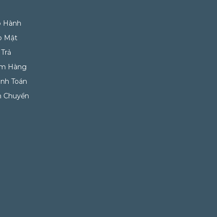
o Hành
o Mật
 Trả
ểm Hàng
anh Toán
n Chuyển