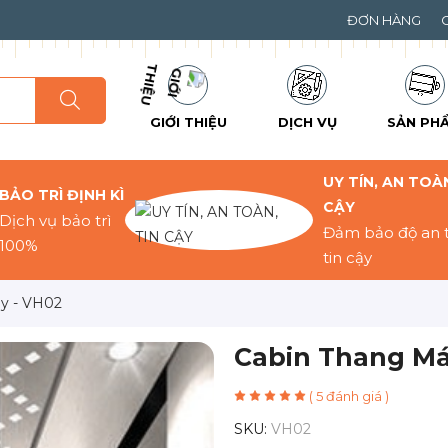
ĐƠN HÀNG
GIỚI THIỆU
DỊCH VỤ
SẢN PH
UY TÍN, AN TOÀN
BẢO TRÌ ĐỊNH KÌ
CẬY
Dịch vụ bảo trì
Đảm bảo độ an 
100%
tin cậy
y - VH02
Cabin Thang Má
( 5 đánh giá )
SKU:
VH02