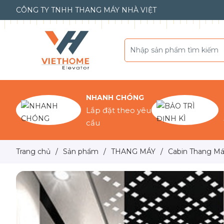
CÔNG TY TNHH THANG MÁY NHÀ VIỆT
NHANH CHÓNG
Lắp đặt theo yêu
cầu
Trang chủ
/
Sản phẩm
/
THANG MÁY
/
Cabin Thang Má