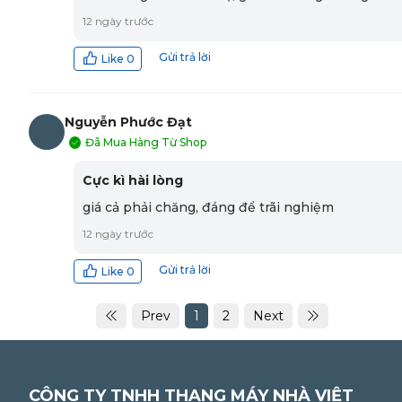
12 ngày trước
Gửi trả lời
Like
0
Nguyễn Phước Đạt
Đã Mua Hàng Từ Shop
NĐ
Cực kì hài lòng
giá cả phải chăng, đáng để trãi nghiệm
12 ngày trước
Gửi trả lời
Like
0
Prev
1
2
Next
CÔNG TY TNHH THANG MÁY NHÀ VIỆT