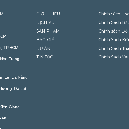
GIỚI THIỆU
Chính sách Bả
CM
DỊCH VỤ
Chính Sách Bả
SẢN PHẨM
Chính sách Đổi
.HCM
BÁO GIÁ
Chính Sách Ki
c, TP.HCM
DỰ ÁN
Chính Sách Th
TIN TỨC
Chính Sách Vậ
Nha Trang,
ẩm Lệ, Đà Nẵng
Hương, Đà Lạt,
Kiên Giang
 Yên